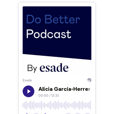
Esade
Alicia García-Herrero: “Las 
00:00
/
12:33