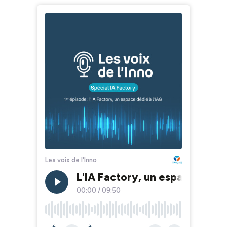
Les voix de l'Inno
L'IA Factory, un espace dédié
00:00
/
09:50