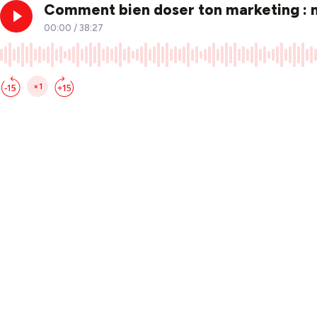
Comment bien doser ton marketing : ni
00:00
/
38:27
×1