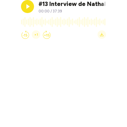
#13 Interview de Nathalie Rich
00:00
/
37:39
×1