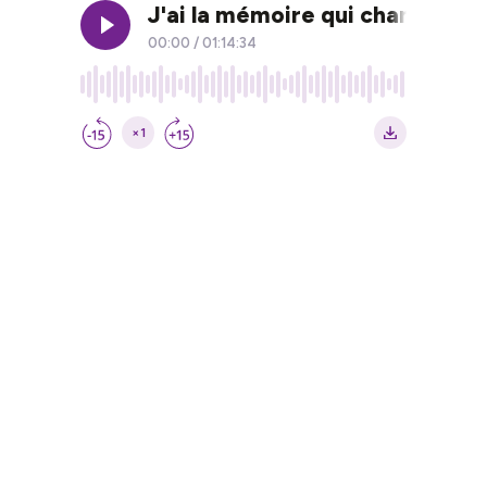
J'ai la mémoire qui chante - 
00:00
/
01:14:34
×1