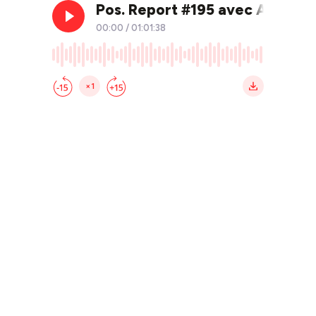
Pos. Report #195 avec Anne C
00:00
/
01:01:38
×1