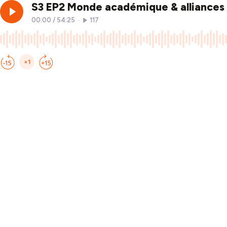
S3 EP2 Monde académique & alliances t
00:00
/
54:25
•
117
×1