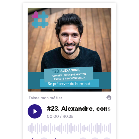
J'aime mon métier
#23. Alexandre, conseiller en
00:00
/
40:35