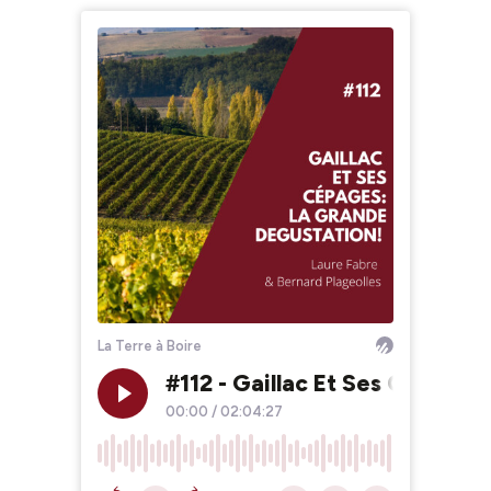
La Terre à Boire
#112 - Gaillac Et Ses Cépages
00:00
/
02:04:27