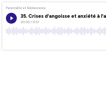
Parentalité et Adolescence
35. Crises d'angoisse et anxiété à 
00:00
/
31:51
×1