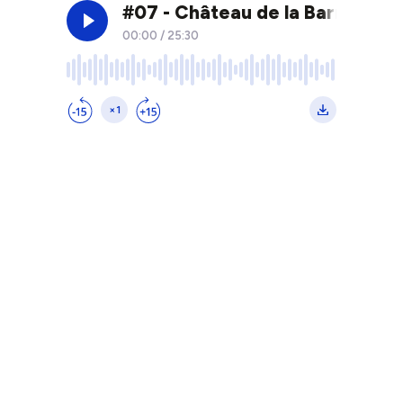
#07 - Château de la Barre - Ma
00:00
/
25:30
×1