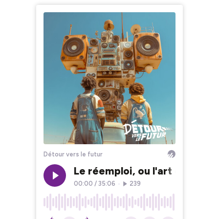
Détour vers le futur
Le réemploi, ou l'art de fabr
00:00
/
35:06
•
239