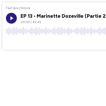
Faut que j'moove
EP 13 - Marinette Dozeville (Parti
00:00
/
42:45
×1