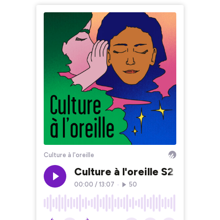
Culture à l'oreille
Culture à l'oreille S2 - L'agen
00:00
/
13:07
•
50