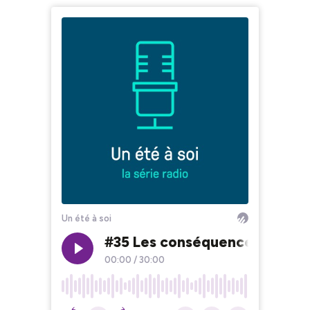
Un été à soi
#35 Les conséquences mentale
00:00
/
30:00