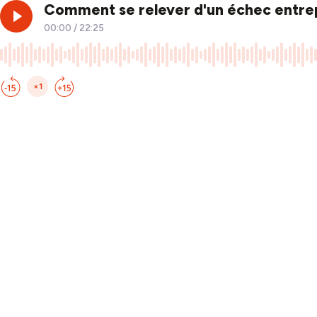
Comment se relever d'un échec entrep
00:00
/
22:25
×1