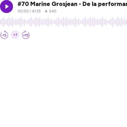
#70 Marine Grosjean - De la performa
00:00
/
41:35
•
540
×1