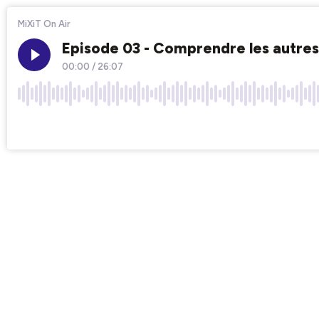
MiXiT On Air
Episode 03 - Comprendre les autre
00:00
/
26:07
×1