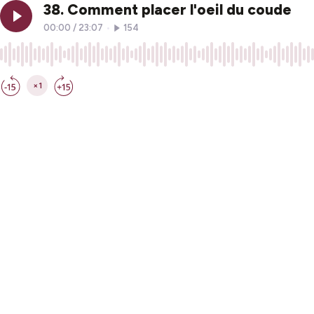
38. Comment placer l'oeil du coude
00:00
/
23:07
•
154
×1