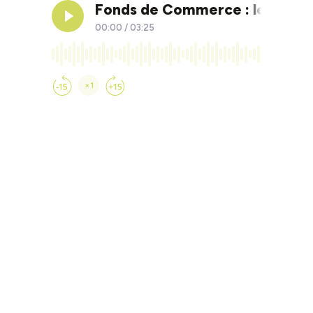
Fonds de Commerce : les clés p
00:00
/
03:25
×1