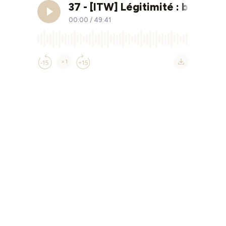
37 - [ITW] Légitimité : blocag
00:00
/
49:41
×1