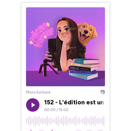
Micro Ecriture
152 - L'édition est une questi
00:00
/
15:02