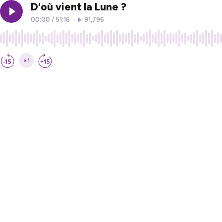
D'où vient la Lune ?
00:00
/
51:16
•
91,796
×1