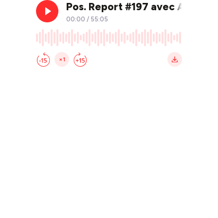
Pos. Report #197 avec Armel L
00:00
/
55:05
×1