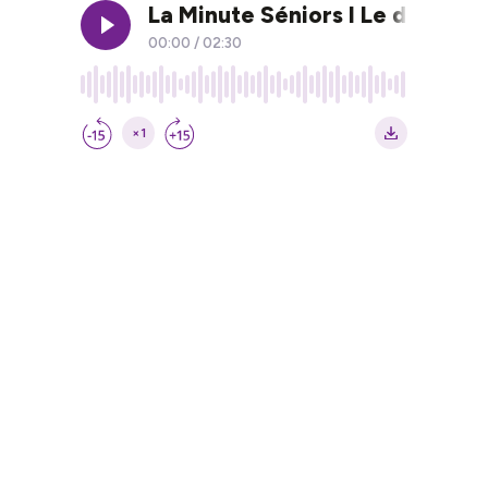
La Minute Séniors I Le dernie
00:00
/
02:30
×1