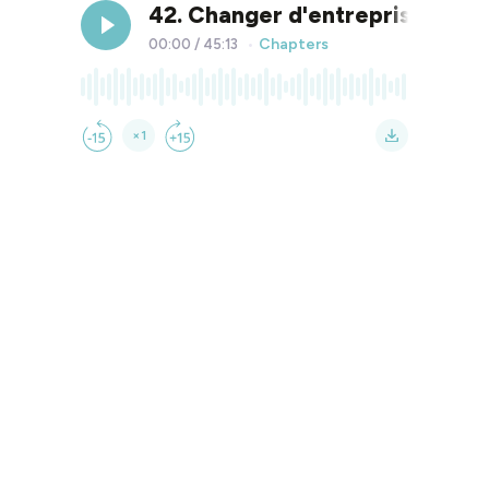
42. Changer d'entreprise après
Chapters
00:00
/
45:13
•
×1