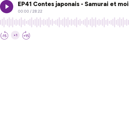
EP41 Contes japonais - Samurai et mo
00:00
/
28:22
×1