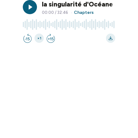
la singularité d'Océane ... à l
Chapters
00:00
/
32:46
•
×1