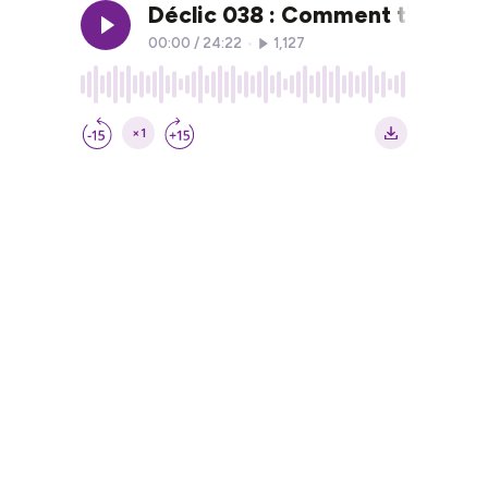
Déclic 038 : Comment trouver d
00:00
/
24:22
•
1,127
×1