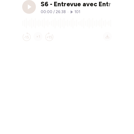
S6 - Entrevue avec Entrevue a
00:00
/
26:38
•
101
×1