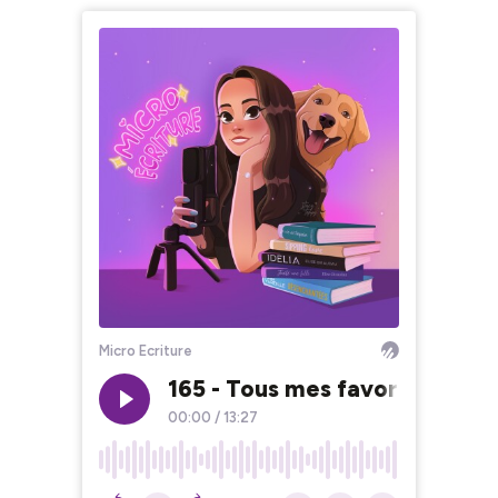
Micro Ecriture
165 - Tous mes favoris de Noë
00:00
/
13:27