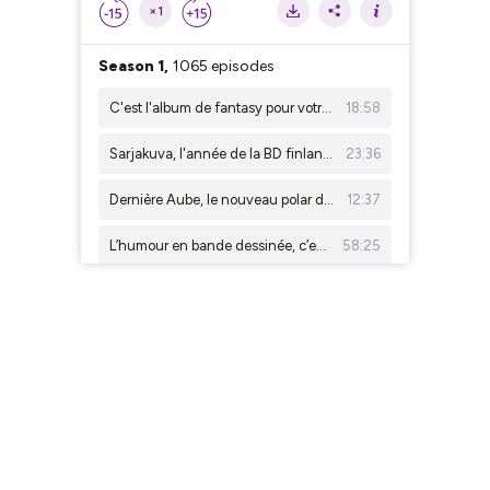
×1
Season 1,
1065 episodes
C'est l'album de fantasy pour votre été ! On évoque le premier tome de Pourpre Sang avec Léo Chérel. Dans ma bulle #766
18:58
Sarjakuva, l'année de la BD finlandaise en France, en compagnie de Kirsi Kinnumen. Dans ma bulle #765
23:36
Dernière Aube, le nouveau polar du réalisateur Jérémie Guez en BD ! Dans ma bulle #764
12:37
L’humour en bande dessinée, c’est du sérieux. Regard croisé entre l'Espagne et la France. Dans ma bulle #763
58:25
Hey, tu as lu quoi ce week-end ? Trois BD d'imaginaire : Pourpre Sang, Une fête sans fin et Nos Cœurs Noirs de suie...
02:36
Embarquement pour Triton, en compagnie de Sophie Couderc, à la librairie La Régulière #762
50:29
Le retour de Titans Renaissance ! On parle de cette résurrection avec Thierry Mornet. Dans ma bulle #761
22:12
Interview de Laurent Bonneau pour la sortie de sa BD avec Jim, Les Adieux ne durent Jamais, chez Grand Angle. Dans ma bulle #760
34:38
Ce qui séduit. Les relations au temps des applications de rencontre, avec Juliette Boutant. Dans ma bulle #759
31:07