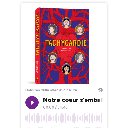
Dans ma bulle avec aVoir aLire
Notre coeur s'emballe pour T
00:00
/
34:46