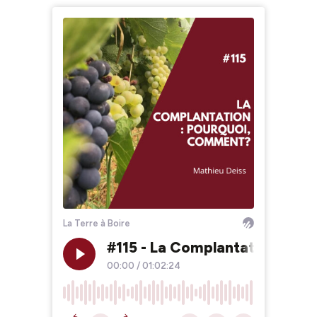
La Terre à Boire
#115 - La Complantation : P
00:00
/
01:02:24