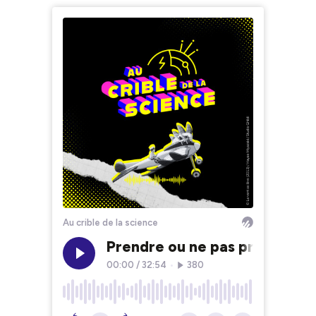
Au crible de la science
Prendre ou ne pas prendre l'
00:00
/
32:54
•
380