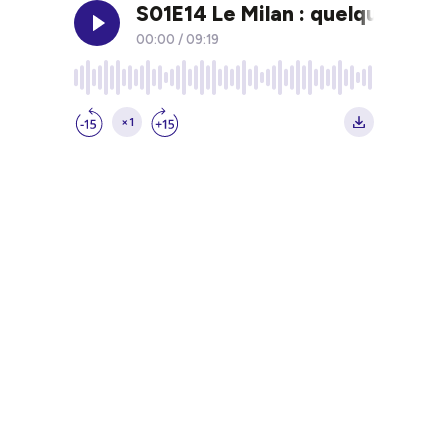
S01E14 Le Milan : quelque chose
00:00
/
09:19
×1