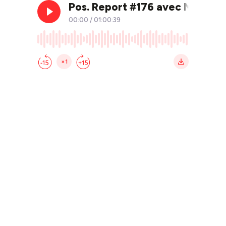
Pos. Report #176 avec Marie Ba
00:00
/
01:00:39
×1