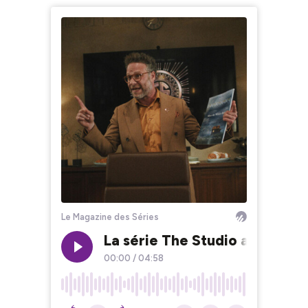
Le Magazine des Séries
La série The Studio avec Set
00:00
/
04:58