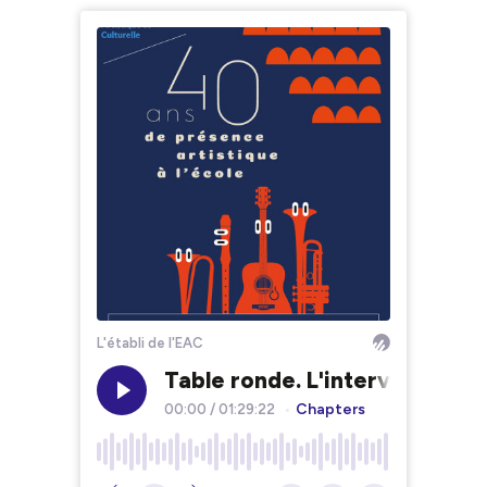
L'établi de l'EAC
Table ronde. L'intervention e
Chapters
00:00
/
01:29:22
•