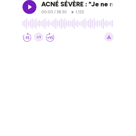
ACNÉ SÉVÈRE : "Je ne me reconn
00:00
/
38:30
•
1,132
×1