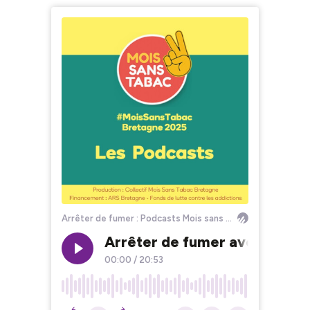
Arrêter de fumer : Podcasts Mois sans tabac Bretagne
Arrêter de fumer avec un trou
00:00
/
20:53