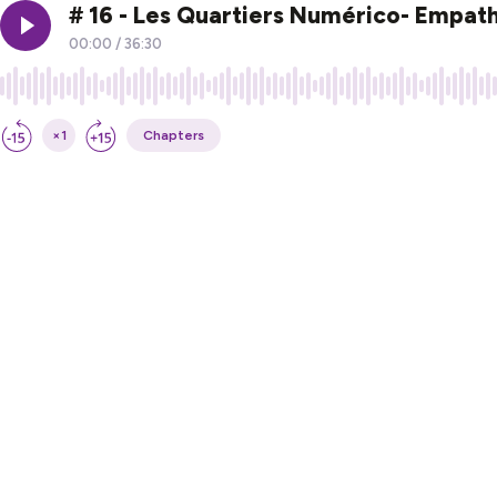
# 16 - Les Quartiers Numérico- Empat
00:00
/
36:30
×1
Chapters