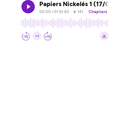
Papiers Nickelés 1 (17/06/24)
Chapters
00:00
/
01:10:40
•
141
•
×1