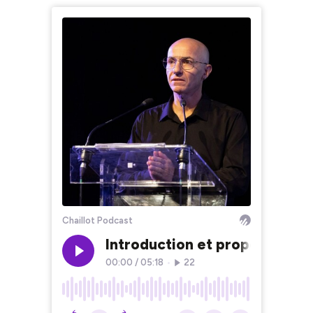
Chaillot Podcast
Introduction et propos d’Ouv
00:00
/
05:18
•
22