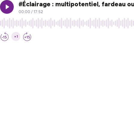
#Éclairage : multipotentiel, fardeau o
00:00
/
17:52
×1