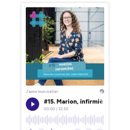
J'aime mon métier
#15. Marion, infirmière : dans 
00:00
/
32:55