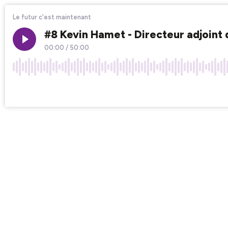
Le futur c'est maintenant
#8 Kevin Hamet - Directeur adjoin
00:00
/
50:00
×1