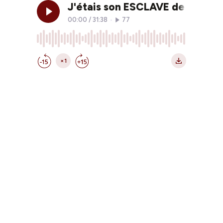
J'étais son ESCLAVE de Lydia 
00:00
/
31:38
•
77
×1