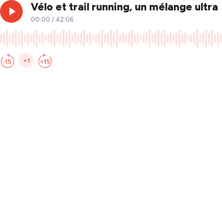
Vélo et trail running, un mélange ultra
00:00
/
42:06
×1