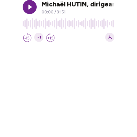
Michaël HUTIN, dirigeant d'Am
00:00
/
31:51
×1