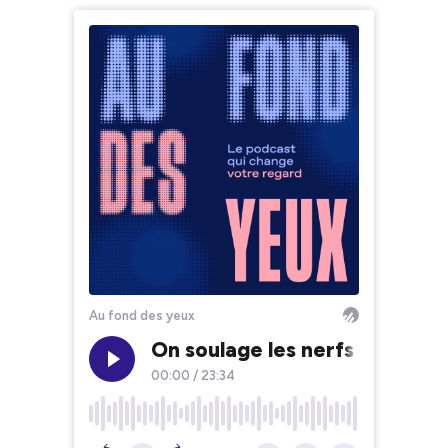
Au fond des yeux
On soulage les nerfs (optique
00:00
/
23:34